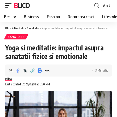
BLICO
Aa
Font
Resizer
Beauty
Business
Fashion
Decorarea casei
Lifestyle
Blico
>
Noutati
>
Sanatate
>
Yoga si meditatie: impactul asupra sanatatii fizice si emotionale
SANATATE
Yoga si meditatie: impactul asupra
sanatatii fizice si emotionale
3 Min citit
Blico
Last updated: 2026/07/01 at 5:30 PM