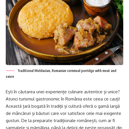
Traditional Moldavian, Romanian cornmeal porridge with meat and
sauce
Ești în căutarea unei experiențe culinare autentice și unice?
Atunci turismul gastronomic în România este ceea ce cauți!
Această țară bogată în tradiții și cultură oferă o gamă largă
de mâncăruri și băuturi care vor satisface cele mai exigente
gusturi. De la preparate tradiționale românești, cum ar fi
sarmalele și mămăliga, până la delicii de pește proaspăt din