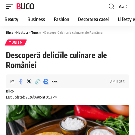
BLICO
Aa
Font
Resizer
Beauty
Business
Fashion
Decorarea casei
Lifestyle
Blico
>
Noutati
>
Turism
>
Descoperă deliciile culinare ale României
TURISM
Descoperă deliciile culinare ale
României
3 Min citit
Blico
Last updated: 2026/07/05 at 9:33 PM