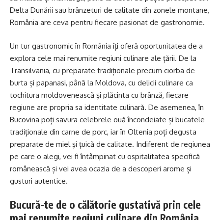
Delta Dunării sau brânzeturi de calitate din zonele montane,
România are ceva pentru fiecare pasionat de gastronomie.
Un tur gastronomic în România îți oferă oportunitatea de a
explora cele mai renumite regiuni culinare ale țării. De la
Transilvania, cu preparate tradiționale precum ciorba de
burta și papanasi, până la Moldova, cu delicii culinare ca
tochitura moldovenească și plăcinta cu brânză, fiecare
regiune are propria sa identitate culinară. De asemenea, în
Bucovina poți savura celebrele ouă încondeiate și bucatele
tradiționale din carne de porc, iar în Oltenia poți degusta
preparate de miel și țuică de calitate. Indiferent de regiunea
pe care o alegi, vei fi întâmpinat cu ospitalitatea specifică
românească și vei avea ocazia de a descoperi arome și
gusturi autentice.
Bucură-te de o călătorie gustativă prin cele
mai renumite regiuni culinare din România