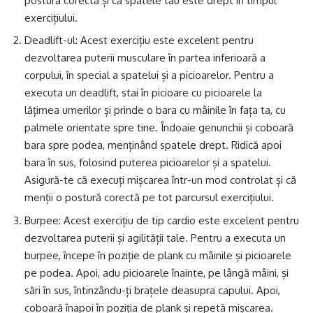
postură corectă și că spatele tău este drept în timpul
exercițiului.
Deadlift-ul: Acest exercițiu este excelent pentru
dezvoltarea puterii musculare în partea inferioară a
corpului, în special a spatelui și a picioarelor. Pentru a
executa un deadlift, stai în picioare cu picioarele la
lățimea umerilor și prinde o bara cu mâinile în fața ta, cu
palmele orientate spre tine. Îndoaie genunchii și coboară
bara spre podea, menținând spatele drept. Ridică apoi
bara în sus, folosind puterea picioarelor și a spatelui.
Asigură-te că execuți mișcarea într-un mod controlat și că
menții o postură corectă pe tot parcursul exercițiului.
Burpee: Acest exercițiu de tip cardio este excelent pentru
dezvoltarea puterii și agilității tale. Pentru a executa un
burpee, începe în poziție de plank cu mâinile și picioarele
pe podea. Apoi, adu picioarele înainte, pe lângă mâini, și
sări în sus, întinzându-ți brațele deasupra capului. Apoi,
coboară înapoi în poziția de plank și repetă mișcarea.