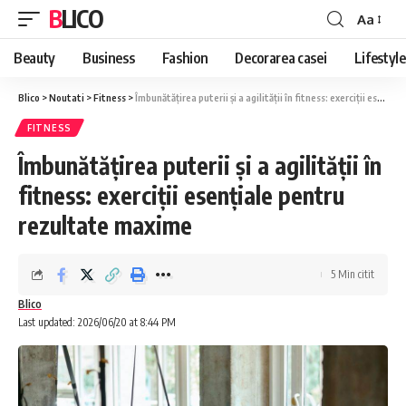
BLICO
Aa
Font
Resizer
Beauty
Business
Fashion
Decorarea casei
Lifestyle
Blico
>
Noutati
>
Fitness
>
Îmbunătățirea puterii și a agilității în fitness: exerciții esențiale pentru rezultate maxime
FITNESS
Îmbunătățirea puterii și a agilității în
fitness: exerciții esențiale pentru
rezultate maxime
5 Min citit
Blico
Last updated: 2026/06/20 at 8:44 PM