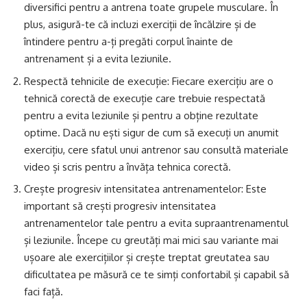
diversifici pentru a antrena toate grupele musculare. În
plus, asigură-te că incluzi exerciții de încălzire și de
întindere pentru a-ți pregăti corpul înainte de
antrenament și a evita leziunile.
Respectă tehnicile de execuție: Fiecare exercițiu are o
tehnică corectă de execuție care trebuie respectată
pentru a evita leziunile și pentru a obține rezultate
optime. Dacă nu ești sigur de cum să execuți un anumit
exercițiu, cere sfatul unui antrenor sau consultă materiale
video și scris pentru a învăța tehnica corectă.
Crește progresiv intensitatea antrenamentelor: Este
important să crești progresiv intensitatea
antrenamentelor tale pentru a evita supraantrenamentul
și leziunile. Începe cu greutăți mai mici sau variante mai
ușoare ale exercițiilor și crește treptat greutatea sau
dificultatea pe măsură ce te simți confortabil și capabil să
faci față.