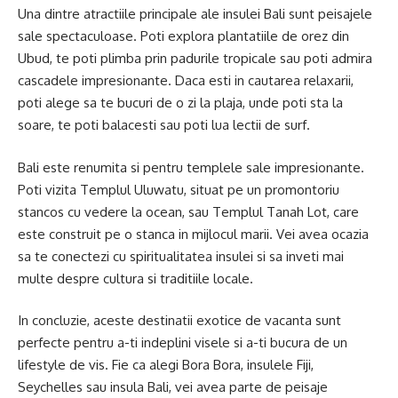
Una dintre atractiile principale ale insulei Bali sunt peisajele
sale spectaculoase. Poti explora plantatiile de orez din
Ubud, te poti plimba prin padurile tropicale sau poti admira
cascadele impresionante. Daca esti in cautarea relaxarii,
poti alege sa te bucuri de o zi la plaja, unde poti sta la
soare, te poti balacesti sau poti lua lectii de surf.
Bali este renumita si pentru templele sale impresionante.
Poti vizita Templul Uluwatu, situat pe un promontoriu
stancos cu vedere la ocean, sau Templul Tanah Lot, care
este construit pe o stanca in mijlocul marii. Vei avea ocazia
sa te conectezi cu spiritualitatea insulei si sa inveti mai
multe despre cultura si traditiile locale.
In concluzie, aceste destinatii exotice de vacanta sunt
perfecte pentru a-ti indeplini visele si a-ti bucura de un
lifestyle de vis. Fie ca alegi Bora Bora, insulele Fiji,
Seychelles sau insula Bali, vei avea parte de peisaje