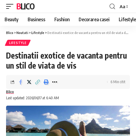
BLICO
Aa
Font
Resizer
Beauty
Business
Fashion
Decorarea casei
Lifestyle
Blico
>
Noutati
>
Lifestyle
>
Destinatii exotice de vacanta pentru un stil de viata de vis
LIFESTYLE
Destinatii exotice de vacanta pentru
un stil de viata de vis
6 Min citit
Blico
Last updated: 2026/06/17 at 6:40 AM