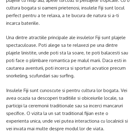
plajele cu nisip alb, apele turcoaz si peisajele tropicale. Cu o
cultura bogata si oameni prietenosi, insulele Fiji sunt locul
perfect pentru a te relaxa, a te bucura de natura si a-ti
incarca bateriile.
Una dintre atractiile principale ale insulelor Fiji sunt plajele
spectaculoase. Poti alege sa te relaxezi pe una dintre
plajele linistite, unde poti sta la soare, te poti balacesti sau
poti face o plimbare romantica pe malul marii. Daca esti in
cautarea aventurii, poti incerca si sporturi acvatice precum
snorkeling, scufundari sau surfing.
Insulele Fiji sunt cunoscute si pentru cultura lor bogata. Vei
avea ocazia sa descoperi traditiile si obiceiurile locale, sa
participi la ceremonii traditionale sau sa incerci mancaruri
specifice. O vizita la un sat traditional fijian este o
experienta unica, unde vei putea interactiona cu localnicii si
vei invata mai multe despre modul lor de viata.