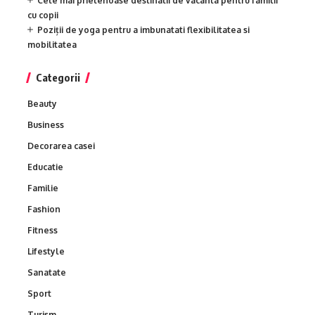
Cele mai prietenoase destinatii de vacanta pentru familii
cu copii
Poziții de yoga pentru a imbunatati flexibilitatea si
mobilitatea
Categorii
Beauty
Business
Decorarea casei
Educatie
Familie
Fashion
Fitness
Lifestyle
Sanatate
Sport
Turism