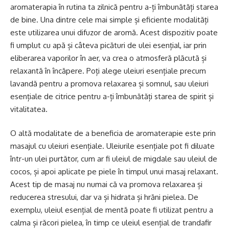
aromaterapia în rutina ta zilnică pentru a-ți îmbunătăți starea
de bine. Una dintre cele mai simple și eficiente modalități
este utilizarea unui difuzor de aromă. Acest dispozitiv poate
fi umplut cu apă și câteva picături de ulei esențial, iar prin
eliberarea vaporilor în aer, va crea o atmosferă plăcută și
relaxantă în încăpere. Poți alege uleiuri esențiale precum
lavandă pentru a promova relaxarea și somnul, sau uleiuri
esențiale de citrice pentru a-ți îmbunătăți starea de spirit și
vitalitatea.
O altă modalitate de a beneficia de aromaterapie este prin
masajul cu uleiuri esențiale. Uleiurile esențiale pot fi diluate
într-un ulei purtător, cum ar fi uleiul de migdale sau uleiul de
cocos, și apoi aplicate pe piele în timpul unui masaj relaxant.
Acest tip de masaj nu numai că va promova relaxarea și
reducerea stresului, dar va și hidrata și hrăni pielea. De
exemplu, uleiul esențial de mentă poate fi utilizat pentru a
calma și răcori pielea, în timp ce uleiul esențial de trandafir