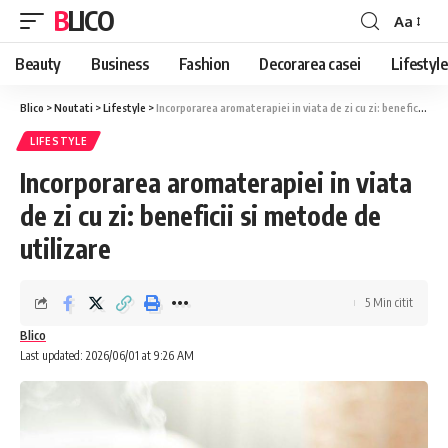
BLICO
Aa
Font
Resizer
Beauty
Business
Fashion
Decorarea casei
Lifestyle
Blico
>
Noutati
>
Lifestyle
>
Incorporarea aromaterapiei in viata de zi cu zi: beneficii si metode de utilizare
LIFESTYLE
Incorporarea aromaterapiei in viata
de zi cu zi: beneficii si metode de
utilizare
5 Min citit
Blico
Last updated: 2026/06/01 at 9:26 AM