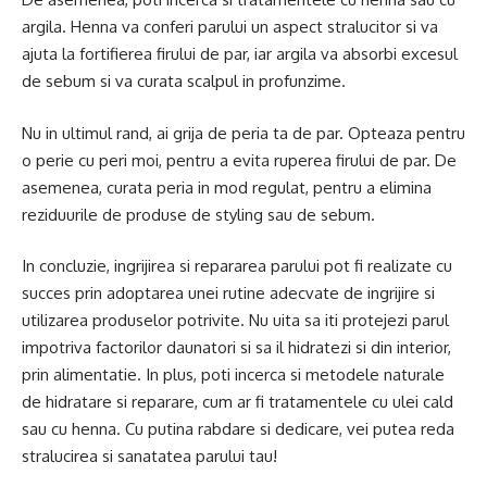
argila. Henna va conferi parului un aspect stralucitor si va
ajuta la fortifierea firului de par, iar argila va absorbi excesul
de sebum si va curata scalpul in profunzime.
Nu in ultimul rand, ai grija de peria ta de par. Opteaza pentru
o perie cu peri moi, pentru a evita ruperea firului de par. De
asemenea, curata peria in mod regulat, pentru a elimina
reziduurile de produse de styling sau de sebum.
In concluzie, ingrijirea si repararea parului pot fi realizate cu
succes prin adoptarea unei rutine adecvate de ingrijire si
utilizarea produselor potrivite. Nu uita sa iti protejezi parul
impotriva factorilor daunatori si sa il hidratezi si din interior,
prin alimentatie. In plus, poti incerca si metodele naturale
de hidratare si reparare, cum ar fi tratamentele cu ulei cald
sau cu henna. Cu putina rabdare si dedicare, vei putea reda
stralucirea si sanatatea parului tau!