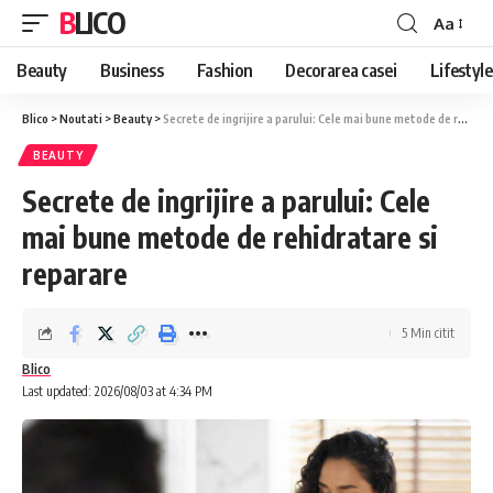
BLICO
Aa
Font
Resizer
Beauty
Business
Fashion
Decorarea casei
Lifestyle
Blico
>
Noutati
>
Beauty
>
Secrete de ingrijire a parului: Cele mai bune metode de rehidratare si reparare
BEAUTY
Secrete de ingrijire a parului: Cele
mai bune metode de rehidratare si
reparare
5 Min citit
Blico
Last updated: 2026/08/03 at 4:34 PM