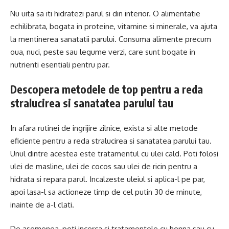
Nu uita sa iti hidratezi parul si din interior. O alimentatie
echilibrata, bogata in proteine, vitamine si minerale, va ajuta
la mentinerea sanatatii parului. Consuma alimente precum
oua, nuci, peste sau legume verzi, care sunt bogate in
nutrienti esentiali pentru par.
Descopera metodele de top pentru a reda
stralucirea si sanatatea parului tau
In afara rutinei de ingrijire zilnice, exista si alte metode
eficiente pentru a reda stralucirea si sanatatea parului tau.
Unul dintre acestea este tratamentul cu ulei cald. Poti folosi
ulei de masline, ulei de cocos sau ulei de ricin pentru a
hidrata si repara parul. Incalzeste uleiul si aplica-l pe par,
apoi lasa-l sa actioneze timp de cel putin 30 de minute,
inainte de a-l clati.
De asemenea, poti incerca si tratamentele cu henna sau cu